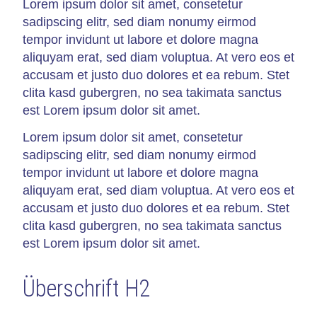
Lorem ipsum dolor sit amet, consetetur
sadipscing elitr, sed diam nonumy eirmod
KONTAKT
tempor invidunt ut labore et dolore magna
Datenschutz
aliquyam erat, sed diam voluptua. At vero eos et
accusam et justo duo dolores et ea rebum. Stet
Impressum
clita kasd gubergren, no sea takimata sanctus
est Lorem ipsum dolor sit amet.
Navigation überspringen
OsteoporosePLUS
Lorem ipsum dolor sit amet, consetetur
Osteoporose-Register
sadipscing elitr, sed diam nonumy eirmod
tempor invidunt ut labore et dolore magna
aliquyam erat, sed diam voluptua. At vero eos et
accusam et justo duo dolores et ea rebum. Stet
clita kasd gubergren, no sea takimata sanctus
est Lorem ipsum dolor sit amet.
Überschrift H2