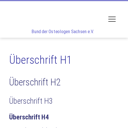
Navigation überspringen
VEREIN
BOS
e.V.
Vorstand
Navigatio
Satzung
Bund der Osteologen Sachsen e.V.
Mitgliederversammlung
AKTUELLES
Überschrift H1
Aktuelle Informationen
Veranstaltungen
Überschrift H2
Fortbildung
PROJEKTE
Überschrift H3
Sturzprojekt
Mobilität schafft Lebensqualität
Überschrift H4
ARCHIV